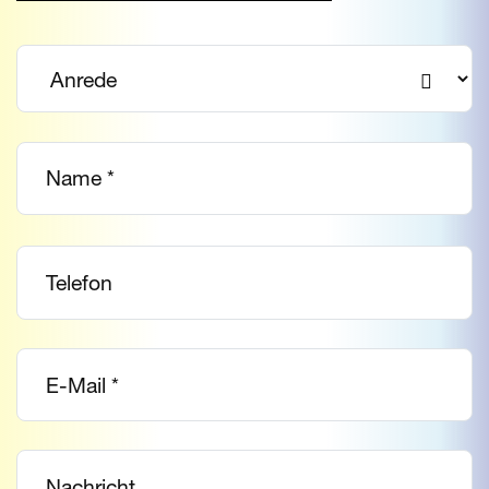
Bitte
lasse
dieses
Feld
leer.